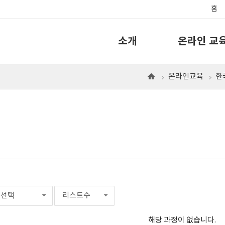
홈
소개
온라인 교
온라인교육
한
으
로
선택
리스트수
해당 과정이 없습니다.