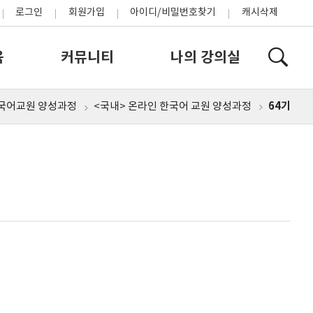
로그인
회원가입
아이디/비밀번호찾기
캐시삭제
육
커뮤니티
나의 강의실
64기
국어교원 양성과정
<국내> 온라인 한국어 교원 양성과정
홈