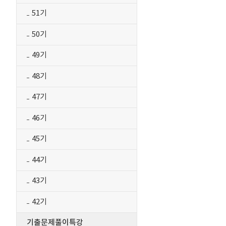
51기
50기
49기
48기
47기
46기
45기
44기
43기
42기
기출문제풀이특강