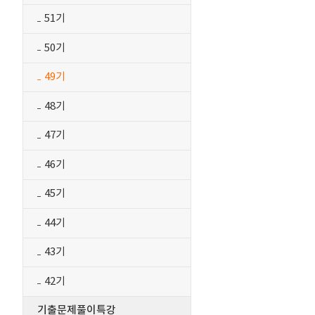
51기
50기
49기
48기
47기
46기
45기
44기
43기
42기
기출문제풀이특강